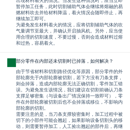
出现材料着火的情况。当发生这种情况时，应当立即
暂停加工任务，此时切割辅助气体会继续将熔融的易
燃材料吹去并给材料降温，着火情况会随即停止，再
继续加工即可。
为避免发生材料着火的情况，应将切割辅助气体的吹
气量调节至最大，并确认开启抽风机。另外，应当使
用合理的切割速度，不要过慢，否则会造成材料过熔
和过热，容易着火。
部分零件在内部还未切割时已掉落，如何解决？
由于节省材料和切割路径优化等原因，部分零件的外
部轮廓先于内部轮廓被切割，若下方没有刀条支撑，
则会掉落，造成内部轮廓无法正确切割，零件加工错
误。为避免发生该情况，我们建议在切割前确认刀条
支撑足够密集（与设备出厂情况保持一致即可），零
件在外部轮廓被切割后也不会掉落或移位，不影响内
部轮廓的切割。
需要注意的是，当刀条支撑较密集时，加工过程中被
切下的小部件可能会翘起，如果影响设备切割头的移
动，则需要暂停加工，人工捡出翘起的部件后，再继