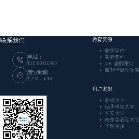
教育资源
联系我们
教学课件
电话：
实验套件
010-80410960
VR 虚拟现实
鹰智卡魅创意
营业时间
9AM - 5PM
用户案例
新疆大学
电子科技大学
长安大学
哈尔滨石油学
了解更多 →