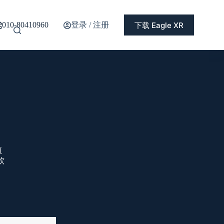
登录 / 注册
下载 Eagle XR
010-80410960
预
软