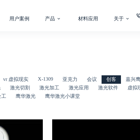
用户案例
产品
材料应用
关于
X-1309
vr 虚拟现实
亚克力
会议
创客
嘉兴
光
激光切割
激光加工
激光应用
激光软件
虚拟
金工
鹰华激光
鹰华激光小课堂