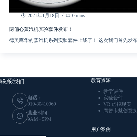
2021年1月18日
0 mins
两偏心蒸汽机实验套件发布！
德美鹰华的蒸汽机系列实验套件上线了！ 这次我们首先发
教育资源
联系我们
教学课件
电话：
实验套件
010-80410960
VR 虚拟现实
鹰智卡魅创意
营业时间
9AM - 5PM
用户案例