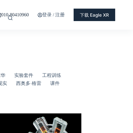
登录 / 注册
下载 Eagle XR
010-80410960
鹰华
实验套件
工程训练
现实
西奥多·格雷
课件