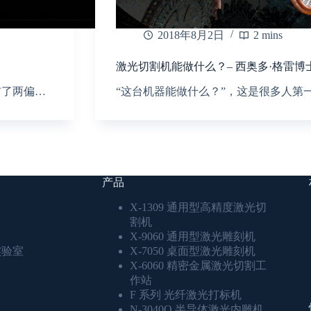
2018年8月2日
2 mins
激光切割机能做什么？– 西奥多·格雷博
布了两偏…
“这台机器能做什么？”，这是很多人第
产品
X-1309 通用型高精度激光切
割机
X-9060 通用型激光雕刻机
实验室
X-7050 桌面型激光雕刻机
X-6060 精密金属激光切割工
作站
F 系列 光纤激光打标机
N-3040Q 半导体激光内雕机